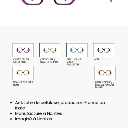
VIOLET / BLEU
VERT CLAIR /
BLEU JEAN /
NOIR
PAILLETTES
ÉCAILLE CLAIRE
VIOLET
PAILLETTES
ÉCAILLE CLAIRE /
ARGENTIQUE /
NOIR
ÉCAILLE FONCEÉ
TAUPE
Acétate de cellulose, production France ou
Italie
Manufacturé à Nantes
Imaginé à Nantes