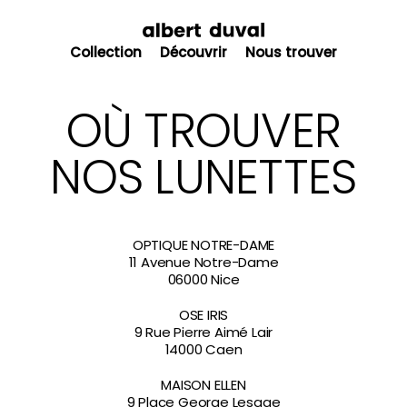
🍪
Bonjour, nous utilisons des cookies pour
améliorer votre expérience sur le site. Lire
Collection
Découvrir
Nous trouver
notre
politique de confidentialité.
Accepter et fermer
OÙ TROUVER
NOS LUNETTES
OPTIQUE NOTRE-DAME
11 Avenue Notre-Dame
06000 Nice
OSE IRIS
9 Rue Pierre Aimé Lair
14000 Caen
MAISON ELLEN
9 Place George Lesage