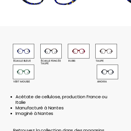
ÉCAILLE BLEUE
TAUPE
ÉCAILLE FONCÉE
RUBIS
TAUPE
ANOIRA
VERT MOUSSE
Acétate de cellulose, production France ou
Italie
Manufacturé à Nantes
Imaginé à Nantes
Retrouvez la collection dans des magasins